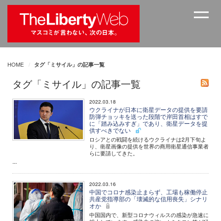
HOME
タグ「ミサイル」の記事一覧
タグ「ミサイル」の記事一覧
2022.03.18
ウクライナが日本に衛星データの提供を要請
防弾チョッキを送った段階で岸田首相はすで
に「踏み込みすぎ」であり、衛星データを提
供すべきでない
ロシアとの戦闘を続けるウクライナは2月下旬よ
り、衛星画像の提供を世界の商用衛星通信事業者
らに要請してきた。
...
2022.03.16
中国でコロナ感染止まらず、工場も稼働停止
共産党指導部の「壊滅的な信用喪失」シナリ
オか
中国国内で、新型コロナウィルスの感染が急速に