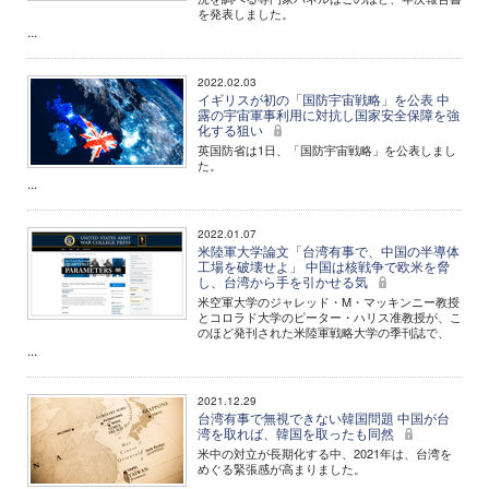
を発表しました。
...
2022.02.03
イギリスが初の「国防宇宙戦略」を公表 中
露の宇宙軍事利用に対抗し国家安全保障を強
化する狙い
英国防省は1日、「国防宇宙戦略」を公表しまし
た。
...
2022.01.07
米陸軍大学論文「台湾有事で、中国の半導体
工場を破壊せよ」 中国は核戦争で欧米を脅
し、台湾から手を引かせる気
米空軍大学のジャレッド・M・マッキンニー教授
とコロラド大学のピーター・ハリス准教授が、こ
のほど発刊された米陸軍戦略大学の季刊誌で、
...
2021.12.29
台湾有事で無視できない韓国問題 中国が台
湾を取れば、韓国を取ったも同然
米中の対立が長期化する中、2021年は、台湾を
めぐる緊張感が高まりました。
...