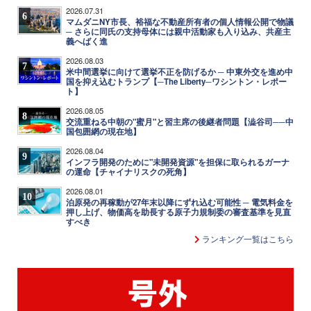
2026.07.31
6
マムダニNY市長、裕福な不動産所有者の個人情報公開で物議
─ さらに同氏の支持母体には親中活動家も入り込み、共産主
義へばく進
2026.08.03
7
米中間選挙に向けて選挙不正を防げるか ─ 中東外交を進め中
国を抑え込むトランプ【─The Liberty─ワシントン・レポー
ト】
2026.08.05
8
交流重ねる中朝の"蜜月"と習主席の後継者問題【澁谷司──中
国包囲網の現在地】
2026.08.04
9
インフラ開発のために"未開発資源"を担保に取られるガーナ
の運命【チャイナリスクの死角】
2026.08.01
10
泊原発の再稼動が27年末以降にずれ込む可能性 ─ 電気料金を
押し上げ、物価高を助長する原子力規制委の審査基準を見直
すべき
ランキング一覧はこちら