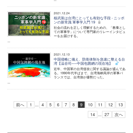
2021.12.24
核武装は台湾にとっても有効な手段 - ニッポ
ンの新常識 軍事学入門 19
社会の流れを正しく理解するための、「教養とし
ての軍事学」について専門家のリレーインタビュ
ーをお届けする。
...
2021.12.13
中国侵略に備え、防衛体制を急速に整える台
湾【澁谷司──中国包囲網の現在地】
近年、中国軍の台湾侵攻に関する議論が盛んであ
る。1990年代半ばまで、台湾海峡両岸の軍事バ
ランスでは、台湾側が優勢だった。
...
前へ
1
...
4
5
6
7
8
9
10
11
12
13
14
...
27
次へ