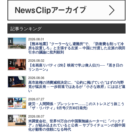
記事ランキング
2026.08.01
1
【熊本地震】"クーラーなし避難所"で、「防衛費を削って冷
房を設置しろ」と主張する左派 ─ 中国に忖度した左派の我田
引水の議論に批判殺到
2026.08.02
2
【名画座リバティ (29)】映画で学ぶ偉人伝(1)──『若き日の
リンカーン』
2026.08.06
3
高市政権の消費減税決定に、"公約に掲げていた"はずの与野
党が猛反発 ─ 一歩前進ではあるが「小さな政府」にはほど遠
い
2026.07.27
4
疲労・人間関係・プレッシャー……このストレスどう抜こう
「ザ・リバティ」9月号(7月30日発売)
2026.08.07
5
米調査会社、世界10万台の中国製無線ルーターに「バックド
ア」が組み込まれていると公表 ─ サプライチェーンの脱中国
化が顧客の信頼になる時代