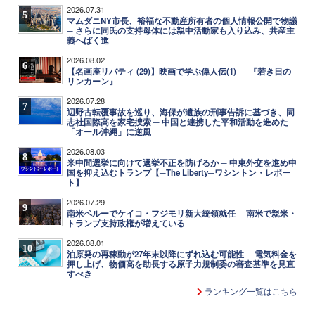
2026.07.31
5
マムダニNY市長、裕福な不動産所有者の個人情報公開で物議
─ さらに同氏の支持母体には親中活動家も入り込み、共産主
義へばく進
2026.08.02
6
【名画座リバティ (29)】映画で学ぶ偉人伝(1)──『若き日の
リンカーン』
2026.07.28
7
辺野古転覆事故を巡り、海保が遺族の刑事告訴に基づき、同
志社国際高を家宅捜索 ─ 中国と連携した平和活動を進めた
「オール沖縄」に逆風
2026.08.03
8
米中間選挙に向けて選挙不正を防げるか ─ 中東外交を進め中
国を抑え込むトランプ【─The Liberty─ワシントン・レポー
ト】
2026.07.29
9
南米ペルーでケイコ・フジモリ新大統領就任 ─ 南米で親米・
トランプ支持政権が増えている
2026.08.01
10
泊原発の再稼動が27年末以降にずれ込む可能性 ─ 電気料金を
押し上げ、物価高を助長する原子力規制委の審査基準を見直
すべき
ランキング一覧はこちら