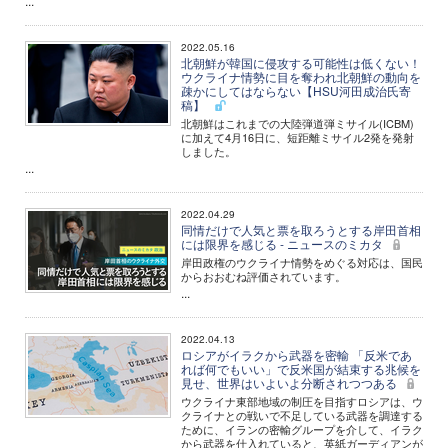
...
2022.05.16
北朝鮮が韓国に侵攻する可能性は低くない！
ウクライナ情勢に目を奪われ北朝鮮の動向を
疎かにしてはならない【HSU河田成治氏寄
稿】
北朝鮮はこれまでの大陸弾道弾ミサイル(ICBM)
に加えて4月16日に、短距離ミサイル2発を発射
しました。
...
2022.04.29
同情だけで人気と票を取ろうとする岸田首相
には限界を感じる - ニュースのミカタ
岸田政権のウクライナ情勢をめぐる対応は、国民
からおおむね評価されています。
...
2022.04.13
ロシアがイラクから武器を密輸 「反米であ
れば何でもいい」で反米国が結束する兆候を
見せ、世界はいよいよ分断されつつある
ウクライナ東部地域の制圧を目指すロシアは、ウ
クライナとの戦いで不足している武器を調達する
ために、イランの密輸グループを介して、イラク
から武器を仕入れていると、英紙ガーディアンが