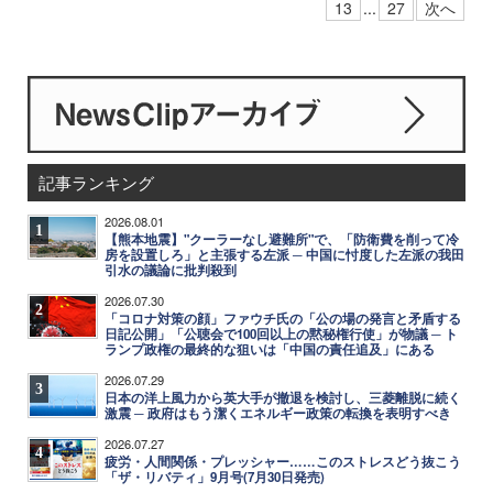
13
...
27
次へ
記事ランキング
2026.08.01
1
【熊本地震】"クーラーなし避難所"で、「防衛費を削って冷
房を設置しろ」と主張する左派 ─ 中国に忖度した左派の我田
引水の議論に批判殺到
2026.07.30
2
「コロナ対策の顔」ファウチ氏の「公の場の発言と矛盾する
日記公開」「公聴会で100回以上の黙秘権行使」が物議 ─ ト
ランプ政権の最終的な狙いは「中国の責任追及」にある
2026.07.29
3
日本の洋上風力から英大手が撤退を検討し、三菱離脱に続く
激震 ─ 政府はもう潔くエネルギー政策の転換を表明すべき
2026.07.27
4
疲労・人間関係・プレッシャー……このストレスどう抜こう
「ザ・リバティ」9月号(7月30日発売)