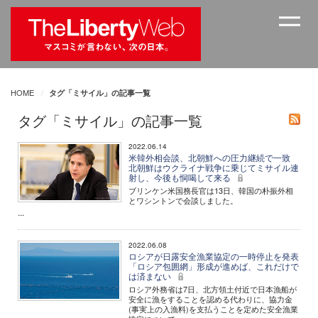
HOME
タグ「ミサイル」の記事一覧
タグ「ミサイル」の記事一覧
2022.06.14
米韓外相会談、北朝鮮への圧力継続で一致
北朝鮮はウクライナ戦争に乗じてミサイル連
射し、今後も恫喝して来る
ブリンケン米国務長官は13日、韓国の朴振外相
とワシントンで会談しました。
...
2022.06.08
ロシアが日露安全漁業協定の一時停止を発表
「ロシア包囲網」形成が進めば、これだけで
は済まない
ロシア外務省は7日、北方領土付近で日本漁船が
安全に漁をすることを認める代わりに、協力金
(事実上の入漁料)を支払うことを定めた安全漁業