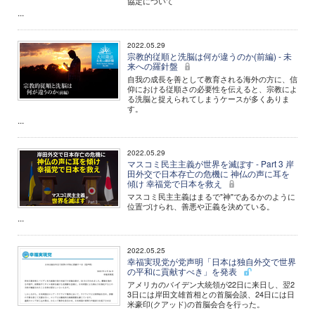
協定について
...
2022.05.29
宗教的従順と洗脳は何が違うのか(前編) - 未
来への羅針盤
自我の成長を善として教育される海外の方に、信
仰における従順さの必要性を伝えると、宗教によ
る洗脳と捉えられてしまうケースが多くありま
す。
...
2022.05.29
マスコミ民主主義が世界を滅ぼす - Part 3 岸
田外交で日本存亡の危機に 神仏の声に耳を
傾け 幸福党で日本を救え
マスコミ民主主義はまるで"神"であるかのように
位置づけられ、善悪や正義を決めている。
...
2022.05.25
幸福実現党が党声明「日本は独自外交で世界
の平和に貢献すべき」を発表
アメリカのバイデン大統領が22日に来日し、翌2
3日には岸田文雄首相との首脳会談、24日には日
米豪印(クアッド)の首脳会合を行った。