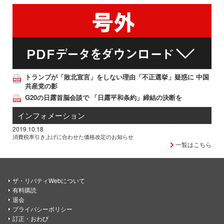
トランプが「敗北宣言」をしない理由「不正選挙」疑惑に 中国
共産党の影
G20の日露首脳会談で 「日露平和条約」締結の決断を
インフォメーション
2019.10.18
消費税率引き上げに合わせた価格改定のお知らせ
一覧はこちら
ザ・リバティWebについて
有料購読
退会
プライバシーポリシー
訂正・おわび