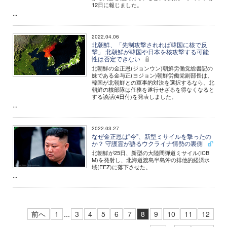
12日に報じました。
...
2022.04.06
北朝鮮、「先制攻撃されれば韓国に核で反
撃」 北朝鮮が韓国や日本を核攻撃する可能
性は否定できない
北朝鮮の金正恩(ジョンウン)朝鮮労働党総書記の
妹である金与正(ヨジョン)朝鮮労働党副部長は、
韓国が北朝鮮との軍事的対決を選択するなら、北
朝鮮の核部隊は任務を遂行せざるを得なくなると
する談話(4日付)を発表しました。
...
2022.03.27
なぜ金正恩は"今"、新型ミサイルを撃ったの
か？ 守護霊が語るウクライナ情勢の裏側
北朝鮮が25日、新型の大陸間弾道ミサイル(ICB
M)を発射し、北海道渡島半島沖の排他的経済水
域(EEZ)に落下させた。
...
前へ
1
...
3
4
5
6
7
8
9
10
11
12