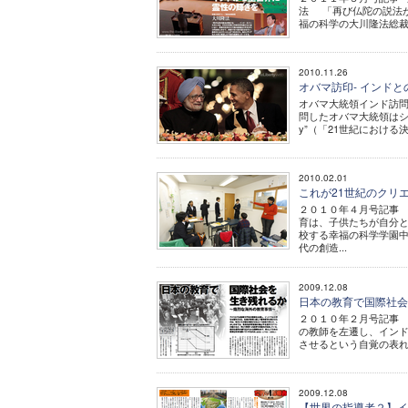
法 「再び仏陀の説法
福の科学の大川隆法総裁
2010.11.26
オバマ訪印- インド
オバマ大統領インド訪問。
問したオバマ大統領はシン首相と首脳
y”（「21世紀における
2010.02.01
これが21世紀のクリ
２０１０年４月号記事 
育は、子供たちが自分と
校する幸福の科学学園中
代の創造...
2009.12.08
日本の教育で国際社
２０１０年２月号記事
の教師を左遷し、イン
させるという自覚の表れ
2009.12.08
【世界の指導者２】イ