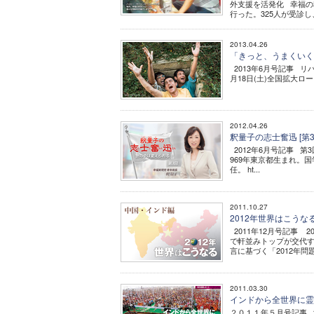
外支援を活発化 幸福の
行った。325人が受診し
2013.04.26
「きっと、うまくいく
2013年6月号記事 リ
月18日(土)全国拡大ロー
2012.04.26
釈量子の志士奮迅 [第3
2012年6月号記事 第
969年東京都生まれ。
任。 ht...
2011.10.27
2012年世界はこうな
2011年12月号記事 
で軒並みトップが交代
言に基づく「2012年問題
2011.03.30
インドから全世界に
２０１１年５月号記事 