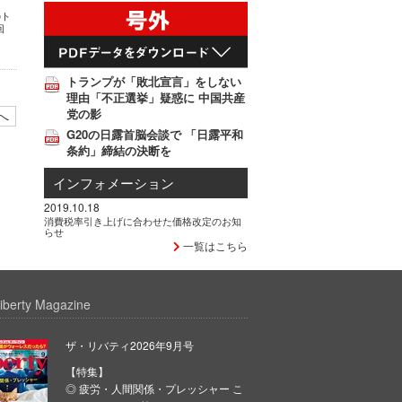
のト
回
トランプが「敗北宣言」をしない
理由「不正選挙」疑惑に 中国共産
党の影
へ
G20の日露首脳会談で 「日露平和
条約」締結の決断を
インフォメーション
2019.10.18
消費税率引き上げに合わせた価格改定のお知
らせ
一覧はこちら
iberty Magazine
ザ・リバティ2026年9月号
【特集】
◎ 疲労・人間関係・プレッシャー こ