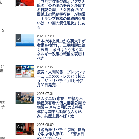
「コロナ対策の顔」ファウチ
を
氏の「公の場の発言と矛盾す
る日記公開」「公聴会で100
回以上の黙秘権行使」が物議
─ トランプ政権の最終的な狙
いは「中国の責任追及」にあ
る
 5
2026.07.29
3
日本の洋上風力から英大手が
撤退を検討し、三菱離脱に続
く激震 ─ 政府はもう潔くエ
ネルギー政策の転換を表明す
べき
 1
2026.07.27
4
を歴
疲労・人間関係・プレッシャ
ー……このストレスどう抜こ
う「ザ・リバティ」9月号(7
月30日発売)
2026.07.31
5
マムダニNY市長、裕福な不
辺国
動産所有者の個人情報公開で
の予
物議 ─ さらに同氏の支持母
体には親中活動家も入り込
み、共産主義へばく進
2026.08.02
6
【名画座リバティ (29)】映画
で学ぶ偉人伝(1)──『若き日
のリンカーン』
川隆