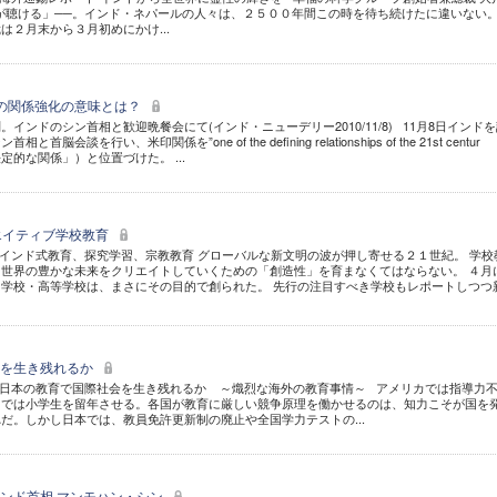
が聴ける」──。インド・ネパールの人々は、２５００年間この時を待ち続けたに違いない
は２月末から３月初めにかけ...
との関係強化の意味とは？
インドのシン首相と歓迎晩餐会にて(インド・ニューデリー2010/11/8) 11月8日インド
会談を行い、米印関係を”one of the defining relationships of the 21st centur
決定的な関係」）と位置づけた。 ...
エイティブ学校教育
インド式教育、探究学習、宗教教育 グローバルな新文明の波が押し寄せる２１世紀。 学校
世界の豊かな未来をクリエイトしていくための「創造性」を育まなくてはならない。 ４月
学校・高等学校は、まさにその目的で創られた。 先行の注目すべき学校もレポートしつつ
会を生き残れるか
 日本の教育で国際社会を生き残れるか ～熾烈な海外の教育事情～ アメリカでは指導力
ドでは小学生を留年させる。各国が教育に厳しい競争原理を働かせるのは、知力こそが国を
だ。しかし日本では、教員免許更新制の廃止や全国学力テストの...
ンド首相 マンモハン・シン