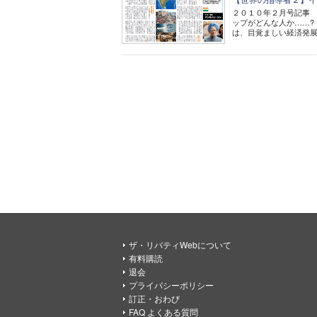
２０１０年２月号記事 
ップがどんな人か……?
は、目覚ましい経済発展
ザ・リバティWebについて
有料購読
退会
プライバシーポリシー
訂正・おわび
FAQ よくある質問