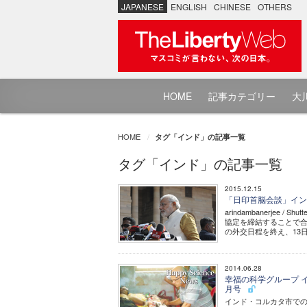
JAPANESE
ENGLISH
CHINESE
OTHERS
HOME
記事カテゴリー
大川
HOME
タグ「インド」の記事一覧
タグ「インド」の記事一覧
2015.12.15
「日印首脳会談」イン
arindambanerje
協定を締結することで
の外交日程を終え、13
2014.06.28
幸福の科学グループ インドや
月号
インド・コルカタ市での