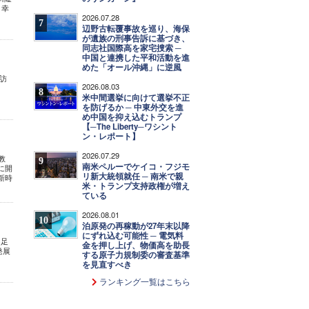
。幸
2026.07.28
7
辺野古転覆事故を巡り、海保
が遺族の刑事告訴に基づき、
同志社国際高を家宅捜索 ─
中国と連携した平和活動を進
めた「オール沖縄」に逆風
を訪
2026.08.03
8
米中間選挙に向けて選挙不正
を防げるか ─ 中東外交を進
め中国を抑え込むトランプ
【─The Liberty─ワシント
ン・レポート】
2026.07.29
教
9
南米ペルーでケイコ・フジモ
に開
リ新大統領就任 ─ 南米で親
新時
米・トランプ支持政権が増え
ている
2026.08.01
10
泊原発の再稼動が27年末以降
にずれ込む可能性 ─ 電気料
不足
金を押し上げ、物価高を助長
発展
する原子力規制委の審査基準
を見直すべき
ランキング一覧はこちら