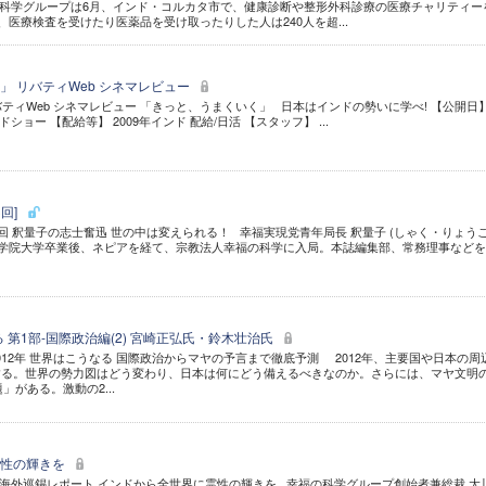
科学グループは6月、インド・コルカタ市で、健康診断や整形外科診療の医療チャリティー
、医療検査を受けたり医薬品を受け取ったりした人は240人を超...
」 リバティWeb シネマレビュー
バティWeb シネマレビュー 「きっと、うまくいく」 日本はインドの勢いに学べ! 【公開日】
ドショー 【配給等】 2009年インド 配給/日活 【スタッフ】 ...
回]
3回 釈量子の志士奮迅 世の中は変えられる！ 幸福実現党青年局長 釈量子 (しゃく・りょうこ)
国学院大学卒業後、ネピアを経て、宗教法人幸福の科学に入局。本誌編集部、常務理事など
る 第1部-国際政治編(2) 宮崎正弘氏・鈴木壮治氏
2012年 世界はこうなる 国際政治からマヤの予言まで徹底予測 2012年、主要国や日本の周
する。世界の勢力図はどう変わり、日本は何にどう備えるべきなのか。さらには、マヤ文明
」がある。激動の2...
霊性の輝きを
海外巡錫レポート インドから全世界に霊性の輝きを 幸福の科学グループ創始者兼総裁 大