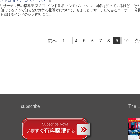
リサーチ世界の指導者 第２回 インド首相 マンモハン・シン 国名は知っているけど、そ
 知ってるようで知らない海外の指導者について、ちょっとリサーチしてみるコーナー。今
を続けるインドのシン首相につ...
前へ
1
...
4
5
6
7
8
9
10
次
subscribe
The L