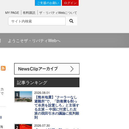
ご支援のお願い
ログイン
MY PAGE
有料購読
ザ・リバティWebについて
問
ようこそザ・リバティWebへ
記事ランキング
子力
2026.08.01
ドで
1
【熊本地震】"クーラーなし
避難所"で、「防衛費を削っ
て冷房を設置しろ」と主張す
る左派 ─ 中国に忖度した左
派の我田引水の議論に批判殺
8
到
2026.07.30
で海
2