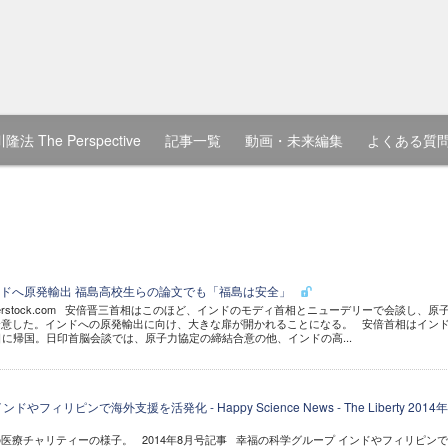
隆法 The Perspective
記事一覧
動画・未来編集
よくある質
ドへ原発輸出 福島高校生らの論文でも「福島は安全」
e / Shutterstock.com 安倍晋三首相はこのほど、インドのモディ首相とニューデリーで会談し、原
合意した。インドへの原発輸出に向け、大きな扉が開かれることになる。 安倍首相はイン
日に帰国。日印首脳会談では、原子力協定の締結合意の他、インドの高...
フィリピンで海外支援を活発化 - Happy Science News - The Liberty 2014年
医療チャリティーの様子。 2014年8月号記事 幸福の科学グループ インドやフィリピン