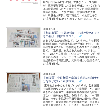
年7月18日から22日の間、主要なニュース番組
が、東京都知事選における各候補についてどれだ
けの時間放映したかを表すグラフだ(幸福実現党
関係者提供)。 ご覧の通り、放映時間の大半
が、鳥越俊太郎氏、増田寛也氏、小池百合子氏
の"主要3候補"に充てられている(ちなみに、鳥...
2016.07.23
【都知事選】"主要3候補"って誰が決めたの?
その姿は「国営マスコミ」
まるで3人しか立候補していないかのような新聞
報道(写真は、告示日当日の大手紙の夕刊)。 東
京都知事選のテレビや新聞などのマスコミ報道を
見て、「違和感」を覚える人も多いのではない
か。 21人が立候補しているにもかかわらず、報
道されるのは、ジャーナリストの鳥越俊太郎氏、
元総務相の増田寛也氏、元防衛相の小池百合子氏
の"主要3候補...
2016.06.30
【参院選】中日新聞が幸福実現党の候補者だ
けを報じない「差別報道」
東海地方を中心とするブロック紙で、名古屋圏
では圧倒的なシェアを誇る「中日新聞」が、参院
選をめぐる報道で、幸福実現党の候補者を取り上
げない「差別的な報道」を続けている。 中日新
聞は、今年の参院選公示日翌日の23日付の愛知
県内版で、愛知選挙区の立候補者の第一声を各人
写真入りで紹介した。ところが、候補者9人のう