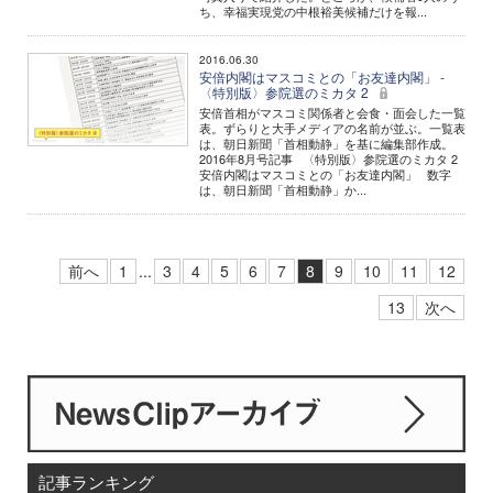
ち、幸福実現党の中根裕美候補だけを報...
2016.06.30
安倍内閣はマスコミとの「お友達内閣」 -
〈特別版〉参院選のミカタ 2
安倍首相がマスコミ関係者と会食・面会した一覧
表。ずらりと大手メディアの名前が並ぶ。一覧表
は、朝日新聞「首相動静」を基に編集部作成。
2016年8月号記事 〈特別版〉参院選のミカタ 2
安倍内閣はマスコミとの「お友達内閣」 数字
は、朝日新聞「首相動静」か...
前へ
1
...
3
4
5
6
7
8
9
10
11
12
13
次へ
記事ランキング