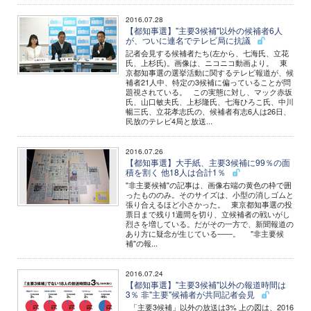
2016.07.28
【都知事選】"主要3候補"以外の候補者6人
が、ついに連名でテレビ局に抗議
記者会見する候補者たち(左から、七海氏、立花
氏、上杉氏)。画像は、ニコニコ動画より。 東
京都知事選の選挙活動に関するテレビ報道が、候
補者21人中、特定の3候補に偏っていることが問
題視されている。 この実態に対し、マック赤坂
氏、山口敏夫氏、上杉隆氏、七海ひろこ氏、中川
暢三氏、立花孝志氏の、候補者有志6人は26日、
民放のテレビ4局と放送...
2016.07.26
【都知事選】大手紙、主要3候補に99％の面
積を割く 他18人は合計1％
"非主要候補"の記事は、画像右端の黄色の枠で囲
ったもののみ。そのサイズは、小型の消しゴムと
張り合えるほど小さかった。 東京都知事選の投
票日まで残り1週間を切り、立候補者の戦いがし
烈さを増している。だがその一方で、新聞報道の
あり方に疑念が生じている――。 "非主要候
補"の報...
2016.07.24
【都知事選】"主要3候補"以外の報道時間は
3％ 非"主要"候補者が共同記者会見
「主要3候補」以外の放送は3% 上の図は、2016