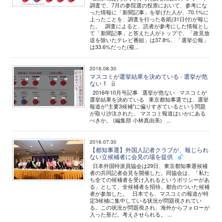
調査で、7月の参院選の投票において、参考にな
った情報に「新聞記事」を挙げた人が、70.1%に
上ったことを、調査を行った各紙(31日付)が報じ
た。 調査によると、読者が参考にした情報とし
て「新聞記事」と答えた人がトップで、「政見放
送を除いたテレビ番組」は37.8%、「選挙公報」
は33.6%だった(複...
2016.08.30
マスコミが選挙結果を決めている - 選挙が危
ない 1
2016年10月号記事 選挙が危ない マスコミが
選挙結果を決めている 東京都知事選では、選挙
報道が"主要3候補"に偏りすぎているという問題
が取り沙汰された。 マスコミ報道はいかにある
べきか。 (編集部 小林真由美) ...
2016.07.30
【都知事選】外国人記者クラブが、報じられ
ない立候補者に会見の場を提供
日本外国特派員協会は29日、東京都知事選候補
者の共同記者会見を開催した。同協会は、「私た
ち全ての候補者を受け入れるというポリシーがあ
る」として、全候補者を招待。都合のついた候補
者が参加した。 日本でも、マスコミの報道が特
定3候補に集中している状況が問題視されてい
る。この状況が問題視され、海外からフォローが
入った形だ。考えさせられる。 ...