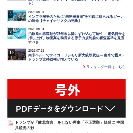
ト】
2026.08.04
8
インフラ開発のために"未開発資源"を担保に取られるガーナ
の運命【チャイナリスクの死角】
2026.08.01
9
泊原発の再稼動が27年末以降にずれ込む可能性 ─ 電気料金を
押し上げ、物価高を助長する原子力規制委の審査基準を見直
すべき
2026.07.29
10
南米ペルーでケイコ・フジモリ新大統領就任 ─ 南米で親米・
トランプ支持政権が増えている
ランキング一覧はこちら
トランプが「敗北宣言」をしない理由「不正選挙」疑惑に 中国
共産党の影