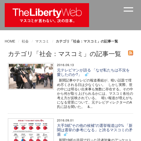
HOME
社会
マスコミ
カテゴリ「社会：マスコミ」の記事一覧
カテゴリ「社会：マスコミ」の記事一覧
2016.09.13
元テレビマンが語る 「なぜ私たちは不況を
愛したのか?」
新聞記事やテレビの報道番組が、暗い話題で埋
め尽くされる日は少なくない。 しかし実際、世
の中には明るい出来事も無数に存在する。その中
から何が取り上げられるかには、マスコミ各社の
考え方が反映されている。 暗い報道が増えがち
になる背景について、元テレビディレクターのA
氏に話を聞いた。 &...
2016.09.01
大手3紙"その他の候補"の選挙報道は0% 「新
聞は選挙の参考になる」と誇るマスコミの矛
盾
新聞19紙が共同で行った読者対象のアンケート