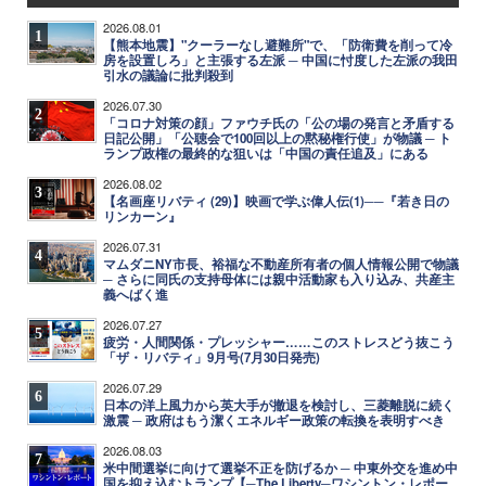
2026.08.01
1
【熊本地震】"クーラーなし避難所"で、「防衛費を削って冷
房を設置しろ」と主張する左派 ─ 中国に忖度した左派の我田
引水の議論に批判殺到
2026.07.30
2
「コロナ対策の顔」ファウチ氏の「公の場の発言と矛盾する
日記公開」「公聴会で100回以上の黙秘権行使」が物議 ─ ト
ランプ政権の最終的な狙いは「中国の責任追及」にある
2026.08.02
3
【名画座リバティ (29)】映画で学ぶ偉人伝(1)──『若き日の
リンカーン』
2026.07.31
4
マムダニNY市長、裕福な不動産所有者の個人情報公開で物議
─ さらに同氏の支持母体には親中活動家も入り込み、共産主
義へばく進
2026.07.27
5
疲労・人間関係・プレッシャー……このストレスどう抜こう
「ザ・リバティ」9月号(7月30日発売)
2026.07.29
6
日本の洋上風力から英大手が撤退を検討し、三菱離脱に続く
激震 ─ 政府はもう潔くエネルギー政策の転換を表明すべき
2026.08.03
7
米中間選挙に向けて選挙不正を防げるか ─ 中東外交を進め中
国を抑え込むトランプ【─The Liberty─ワシントン・レポー