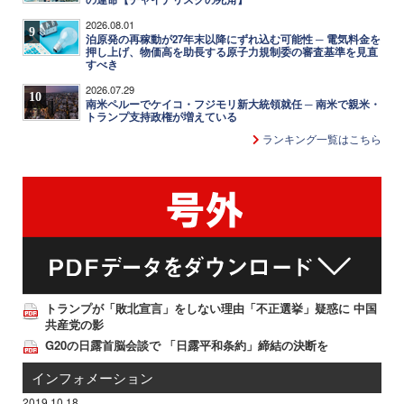
2026.08.01
9
泊原発の再稼動が27年末以降にずれ込む可能性 ─ 電気料金を
押し上げ、物価高を助長する原子力規制委の審査基準を見直
すべき
2026.07.29
10
南米ペルーでケイコ・フジモリ新大統領就任 ─ 南米で親米・
トランプ支持政権が増えている
ランキング一覧はこちら
トランプが「敗北宣言」をしない理由「不正選挙」疑惑に 中国
共産党の影
G20の日露首脳会談で 「日露平和条約」締結の決断を
インフォメーション
2019.10.18