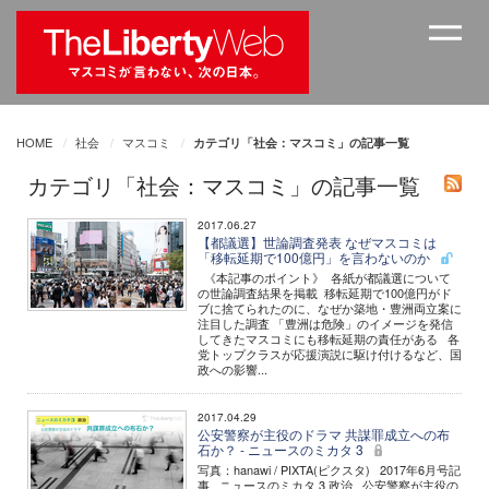
HOME
社会
マスコミ
カテゴリ「社会：マスコミ」の記事一覧
カテゴリ「社会：マスコミ」の記事一覧
2017.06.27
【都議選】世論調査発表 なぜマスコミは
「移転延期で100億円」を言わないのか
《本記事のポイント》 各紙が都議選について
の世論調査結果を掲載 移転延期で100億円がド
ブに捨てられたのに、なぜか築地・豊洲両立案に
注目した調査 「豊洲は危険」のイメージを発信
してきたマスコミにも移転延期の責任がある 各
党トップクラスが応援演説に駆け付けるなど、国
政への影響...
2017.04.29
公安警察が主役のドラマ 共謀罪成立への布
石か？ - ニュースのミカタ 3
写真：hanawi / PIXTA(ピクスタ) 2017年6月号記
事 ニュースのミカタ 3 政治 公安警察が主役の