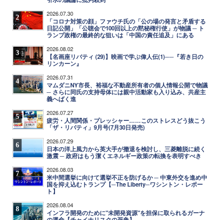
2026.07.30
2
「コロナ対策の顔」ファウチ氏の「公の場の発言と矛盾する
日記公開」「公聴会で100回以上の黙秘権行使」が物議 ─ ト
ランプ政権の最終的な狙いは「中国の責任追及」にある
2026.08.02
3
【名画座リバティ (29)】映画で学ぶ偉人伝(1)──『若き日の
リンカーン』
2026.07.31
4
マムダニNY市長、裕福な不動産所有者の個人情報公開で物議
─ さらに同氏の支持母体には親中活動家も入り込み、共産主
義へばく進
2026.07.27
5
疲労・人間関係・プレッシャー……このストレスどう抜こう
「ザ・リバティ」9月号(7月30日発売)
2026.07.29
6
日本の洋上風力から英大手が撤退を検討し、三菱離脱に続く
激震 ─ 政府はもう潔くエネルギー政策の転換を表明すべき
2026.08.03
7
米中間選挙に向けて選挙不正を防げるか ─ 中東外交を進め中
国を抑え込むトランプ【─The Liberty─ワシントン・レポー
ト】
2026.08.04
8
インフラ開発のために"未開発資源"を担保に取られるガーナ
の運命【チャイナリスクの死角】