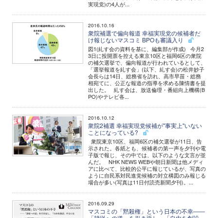
実現党)の4人が...
2016.10.16
衆院補選で偏向報道 幸福実現党の候補者だ
け報じないマスコミ BPOも審議入り
図1(糺す会の資料を基に、編集部が作成) 今月2
3日に投開票を控える東京10区と福岡6区の衆院
の補欠選挙で、偏向報道が行われているとして、
「選挙報道を糺す会」(以下、糺す会)の松井妙子
会長らは14日、総務省を訪れ、高市早苗・総務
相宛てに、公正な報道の指導を求める陳情書を提
出した。 糺す会は、放送倫理・番組向上機構(B
PO)やテレビ各...
2016.10.12
衆院2補選 幸福実現党候補が"事実上"いない
ことになっている?
衆院東京10区、福岡6区の補欠選挙が11日、告
示された。各紙とも、候補者の第一声を夕刊や電
子版で報じ、その中では、以下のような文言が並
んだ。 NHK NEWS WEBや朝日新聞は他メディ
アに比べて、比較的公平に報じているが、写真の
ように自民系対民進党候補の対立構図のみ報じる
場合が多い(写真は11日付読売新聞夕刊)。...
2016.09.29
マスコミの「黙殺権」という日本の不幸――
「隷従への道」を引き返し、「自由を創設」