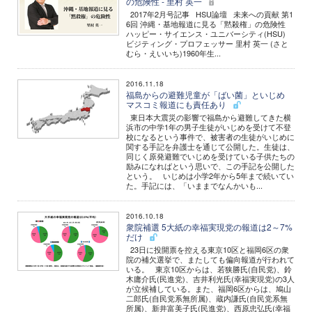
の危険性 - 里村 英一
2017年2月号記事 HSU論壇 未来への貢献 第1
6回 沖縄・基地報道に見る「黙殺権」の危険性
ハッピー・サイエンス・ユニバーシティ(HSU)
ビジティング・プロフェッサー 里村 英一 (さと
むら・えいいち)1960年生...
2016.11.18
福島からの避難児童が「ばい菌」といじめ
マスコミ報道にも責任あり
東日本大震災の影響で福島から避難してきた横
浜市の中学1年の男子生徒がいじめを受けて不登
校になるという事件で、被害者の生徒がいじめに
関する手記を弁護士を通じて公開した。生徒は、
同じく原発避難でいじめを受けている子供たちの
励みになればという思いで、この手記を公開した
という。 いじめは小学2年から5年まで続いてい
た。手記には、「いままでなんかいも...
2016.10.18
衆院補選 5大紙の幸福実現党の報道は2～7%
だけ
23日に投開票を控える東京10区と福岡6区の衆
院の補欠選挙で、またしても偏向報道が行われて
いる。 東京10区からは、若狭勝氏(自民党)、鈴
木庸介氏(民進党)、吉井利光氏(幸福実現党)の3人
が立候補している。また、福岡6区からは、鳩山
二郎氏(自民党系無所属)、蔵内謙氏(自民党系無
所属)、新井富美子氏(民進党)、西原忠弘氏(幸福