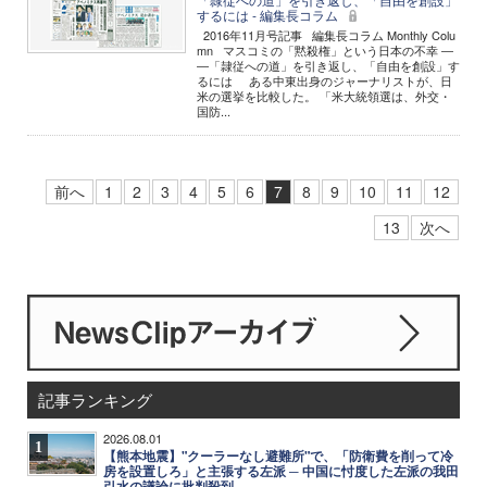
するには - 編集長コラム
2016年11月号記事 編集長コラム Monthly Colu
mn マスコミの「黙殺権」という日本の不幸 ―
―「隷従への道」を引き返し、「自由を創設」す
るには ある中東出身のジャーナリストが、日
米の選挙を比較した。 「米大統領選は、外交・
国防...
前へ
1
2
3
4
5
6
7
8
9
10
11
12
13
次へ
記事ランキング
2026.08.01
1
【熊本地震】"クーラーなし避難所"で、「防衛費を削って冷
房を設置しろ」と主張する左派 ─ 中国に忖度した左派の我田
引水の議論に批判殺到