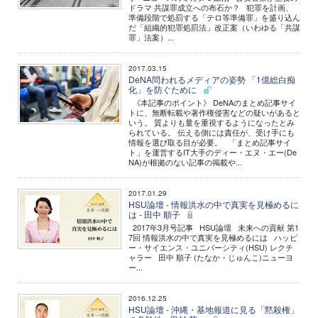
ドラマ 共謀罪成立への布石か？ 犯罪を計画、
準備段階で処罰する「テロ等準備罪」を盛り込ん
だ「組織的犯罪処罰法」改正案（いわゆる「共謀
罪」法案）...
2017.03.15
DeNA問われるメディアの姿勢 「1億総白痴
化」を防ぐために
《本記事のポイント》 DeNAのまとめ記事サイ
トに、無断転載や著作権侵害などの疑いがあると
いう。 質よりも量を重視するようになったとみ
られている。 伝える側には責任が、受け手にも
情報を選び取る目が必要。 「まとめ記事サイ
ト」を運営するIT大手のディー・エヌ・エー(De
NA)が根拠のない記事の掲載や...
2017.01.29
HSU論壇 - 情報洪水の中で真実を見極めるに
は - 田中 順子
2017年3月号記事 HSU論壇 未来への貢献 第1
7回 情報洪水の中で真実を見極めるには ハッピ
ー・サイエンス・ユニバーシティ(HSU) レクチ
ャラー 田中 順子 (たなか・じゅんこ)ニューヨ
ー...
2016.12.25
HSU論壇 - 沖縄・基地報道に見る「黙殺権」